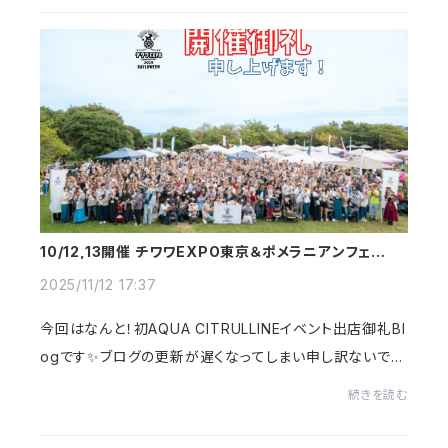
10/12,13開催 チワワEXPO東京＆ポメラニアンフェステ
ィバル東京 開催御礼！
2025/11/12 17:37
今回はなんと！初AQUA CITRULLINEイベント出店御礼Bl
ogです✨ブログの更新が遅くなってしまい申し訳ないで
す…。今回は、東京のイーノの森 DOG GARDEN さんにて
続きを読む
チワワEXPO＆ポメラニアンフェスティバルに出店させ...