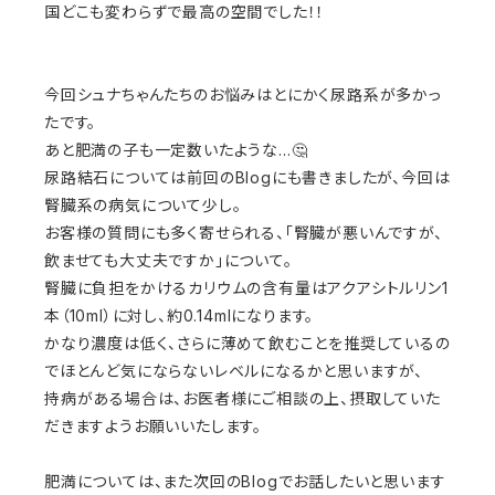
国どこも変わらずで最高の空間でした！！
今回シュナちゃんたちのお悩みはとにかく尿路系が多かっ
たです。
あと肥満の子も一定数いたような…🤔
尿路結石については前回のBlogにも書きましたが、今回は
腎臓系の病気について少し。
お客様の質問にも多く寄せられる、「腎臓が悪いんですが、
飲ませても大丈夫ですか」について。
腎臓に負担をかけるカリウムの含有量はアクアシトルリン1
本（10ml）に対し、約0.14mlになります。
かなり濃度は低く、さらに薄めて飲むことを推奨しているの
でほとんど気にならないレベルになるかと思いますが、
持病がある場合は、お医者様にご相談の上、摂取していた
だきますようお願いいたします。
肥満については、また次回のBlogでお話したいと思います